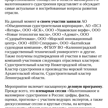
малотоннажного судостроения представляет и обсуждает
самые актуальные и востребованные вопросы развития
отрасли.
На данный момент
o своем участии заявили
АО
«Объединенная судостроительная корпорация», АО «ПСЗ
«Янтарь», ООО «БСК», ООО «Ушаковские верфи», ООО
«Новые технологии масла», ООО «Адомат», ООО
«Судорыбтехмаш», ООО «Морской инновационный
центр», ООО «НПО Спецкран», ООО «Балтийская
судоходная компания», ФГБОУ ВО «Калининградский
государственный технический университет» и другие.
Также получены подтверждения об участии в выставке от
компаний-участников следующих отраслевых кластеров:
Судостроительный кластер Нижегородской области,
Кластер судостроения и производства морской техники
Архангельской области, Судостроительный кластер
Ленинградской области.
Мероприятие включает насыщенную
деловую программу
.
Прежде всего, это
пленарная сессия
«Малотоннажное и
маломерное судостроение в России: цифры, факты,
оценки, прогнозы» с участием ведущих экспертов, а также
дискуссионные сессии и круглые столы, на которых